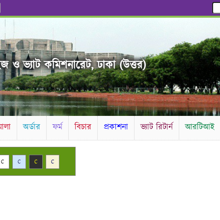
ইজ ও ভ্যাট কমিশনারেট, ঢাকা (উত্তর)
ালা
অর্ডার
ফর্ম
বিচার
প্রকাশনা
ভ্যাট রিটার্ন
আরটিআই
C
C
C
C