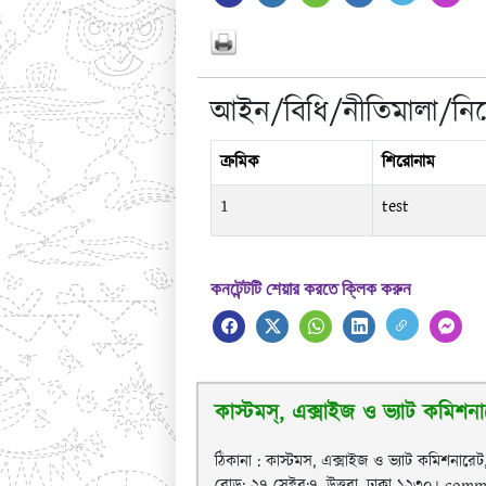
আইন/বিধি/নীতিমালা/নির্
ক্রমিক
শিরোনাম
1
test
কনটেন্টটি শেয়ার করতে ক্লিক করুন
কাস্টমস্, এক্সাইজ ও ভ্যাট কমিশনা
ঠিকানা : কাস্টমস, এক্সাইজ ও ভ্যাট কমিশনারেট
রোড: ২৭ সেক্টর:৭, উত্তরা, ঢাকা-১২৩০। c